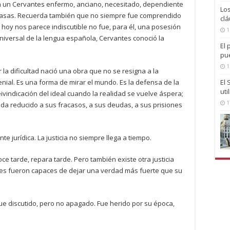
 a un Cervantes enfermo, anciano, necesitado, dependiente
Lo
scasas. Recuerda también que no siempre fue comprendido
clá
ue hoy nos parece indiscutible no fue, para él, una posesión
1
universal de la lengua española, Cervantes conoció la
El 
pu
1
la dificultad nació una obra que no se resigna a la
enial. Es una forma de mirar el mundo. Es la defensa de la
El
uti
ivindicación del ideal cuando la realidad se vuelve áspera;
1
da reducido a sus fracasos, a sus deudas, a sus prisiones
 jurídica. La justicia no siempre llega a tiempo.
e tarde, repara tarde. Pero también existe otra justicia
nes fueron capaces de dejar una verdad más fuerte que su
ue discutido, pero no apagado. Fue herido por su época,