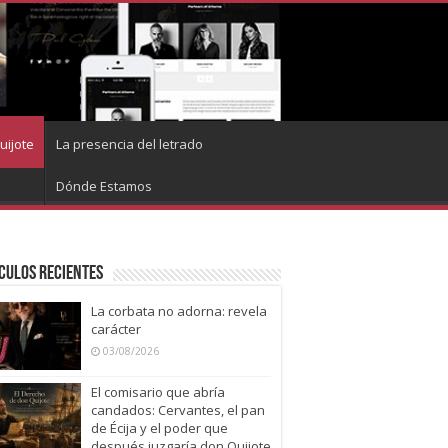
uijote
La presencia del letrado
Dónde Estamos
culos recientes
La corbata no adorna: revela
carácter
03/08/2026
El comisario que abría
candados: Cervantes, el pan
de Écija y el poder que
después juzgaría don Quijote