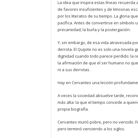
La idea que inspira estas líneas recuerda
de favores insuficientes y de limosnas e
por los literatos de su tiempo. La gloria q
pacífica. Antes de convertirse en símbolo 
precariedad, la burla y la postergación.
Y, sin embargo, de esa vida atravesada por 
derrota. El Quijote no es solo una novela g
dignidad cuando todo parece perdido; la re
la afirmación de que el ser humano no que
ni a sus derrotas.
Hay en Cervantes una lección profundamente
A veces la sociedad absuelve tarde, reconoc
más alta: la que el tiempo concede a quie
propia biografía.
Cervantes murió pobre, pero no vencido. F
pero terminó venciendo a los siglos.