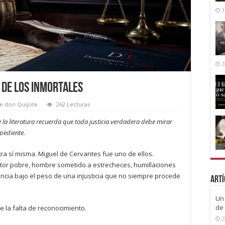
3
2
a de los inmortales
e don Quijote
262 Lecturas
 la literatura recuerda que toda justicia verdadera debe mirar
xpediente.
ra sí misma. Miguel de Cervantes fue uno de ellos.
critor pobre, hombre sometido a estrecheces, humillaciones
ncia bajo el peso de una injusticia que no siempre procede
Artí
Un 
de 
de la falta de reconocimiento.
2