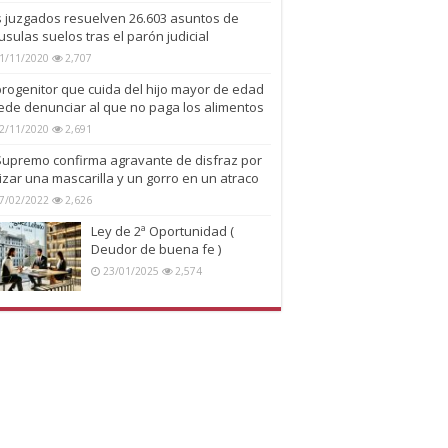
s juzgados resuelven 26.603 asuntos de
usulas suelos tras el parón judicial
1/11/2020
2,707
progenitor que cuida del hijo mayor de edad
ede denunciar al que no paga los alimentos
2/11/2020
2,691
 Supremo confirma agravante de disfraz por
lizar una mascarilla y un gorro en un atraco
7/02/2022
2,626
Ley de 2ª Oportunidad (
Deudor de buena fe )
23/01/2025
2,574