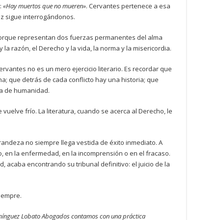
:
«Hay muertos que no mueren»
. Cervantes pertenece a esa
oz sigue interrogándonos.
orque representan dos fuerzas permanentes del alma
 la razón, el Derecho y la vida, la norma y la misericordia.
vantes no es un mero ejercicio literario. Es recordar que
; que detrás de cada conflicto hay una historia; que
ea de humanidad.
 vuelve frío. La literatura, cuando se acerca al Derecho, le
ndeza no siempre llega vestida de éxito inmediato. A
io, en la enfermedad, en la incomprensión o en el fracaso.
acaba encontrando su tribunal definitivo: el juicio de la
siempre.
mínguez Lobato Abogados contamos con una práctica