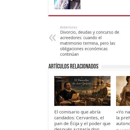
Anteriores
Divorcio, deudas y concurso de
acreedores: cuando el
matrimonio termina, pero las
obligaciones económicas
continúan
Artículos Relacionados
El comisario que abría
«Yo na
candados: Cervantes, el
la preh
pan de Écija y el poder que
autono
después juzgaría don