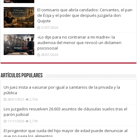
El comisario que abría candados: Cervantes, el pan
de Écija y el poder que después juzgaría don
Quijote
31/07/2026
«Lo dije para no contrariar a mi madre»: la
audiencia del menor que revocó un dictamen
psicosocial
28/07/2026
Artículos Populares
Un juez insta a vacunar por igual a sanitarios de la privada y la
pública
28/01/2021
2,756
Los juzgados resuelven 26.603 asuntos de cláusulas suelos tras el
parón judicial
11/11/2020
2,718
El progenitor que cuida del hijo mayor de edad puede denunciar al
que no paga los alimentos