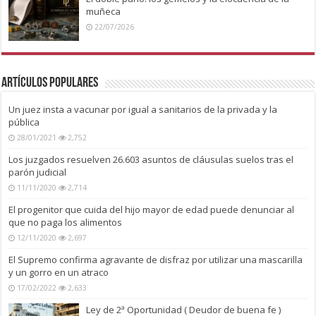
muñeca
22/07/2026
Artículos Populares
Un juez insta a vacunar por igual a sanitarios de la privada y la
pública
28/01/2021
2,752
Los juzgados resuelven 26.603 asuntos de cláusulas suelos tras el
parón judicial
11/11/2020
2,714
El progenitor que cuida del hijo mayor de edad puede denunciar al
que no paga los alimentos
12/11/2020
2,697
El Supremo confirma agravante de disfraz por utilizar una mascarilla
y un gorro en un atraco
17/02/2022
2,633
Ley de 2ª Oportunidad ( Deudor de buena fe )