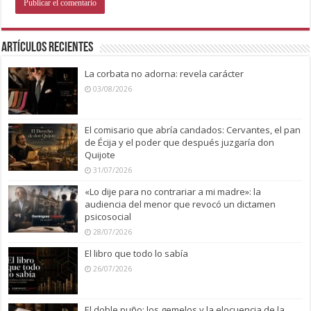
Artículos recientes
La corbata no adorna: revela carácter
03/08/2026
El comisario que abría candados: Cervantes, el pan
de Écija y el poder que después juzgaría don
Quijote
31/07/2026
«Lo dije para no contrariar a mi madre»: la
audiencia del menor que revocó un dictamen
psicosocial
28/07/2026
El libro que todo lo sabía
26/07/2026
El doble puño: los gemelos y la elocuencia de la