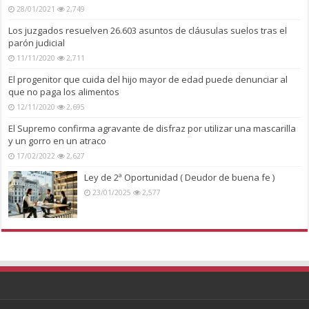
28/01/2021
2,749
Los juzgados resuelven 26.603 asuntos de cláusulas suelos tras el
parón judicial
11/11/2020
2,711
El progenitor que cuida del hijo mayor de edad puede denunciar al
que no paga los alimentos
12/11/2020
2,695
El Supremo confirma agravante de disfraz por utilizar una mascarilla
y un gorro en un atraco
17/02/2022
2,627
Ley de 2ª Oportunidad ( Deudor de buena fe )
23/01/2025
2,577