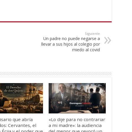
Siguiente
Un padre no puede negarse a
llevar a sus hijos al colegio por
miedo al covid
isario que abría
«Lo dije para no contrariar
os: Cervantes, el
a mi madre»: la audiencia
 Écija y el poder que
del menor que revocó un