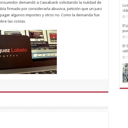
 consumidor demandó a Caixabank solicitando la nulidad de
Lo
abía firmado por considerarla abusiva, petición que un juez
clá
 pagar algunos importes y otros no. Como la demanda fue
1
bre las costas.
El 
pu
1
El
uti
1