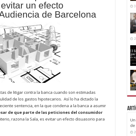
evitar un efecto
3
a Audiencia de Barcelona
2
as de litigar contra la banca cuando son estimadas
lidad de los gastos hipotecarios. Así lo ha dictado la
reciente sentencia, en la que condena a la banca a asumir
Artí
 pesar de que parte de las peticiones del consumidor
riterio, razona la Sala, es evitar un efecto disuasorio para
Un 
de 
2