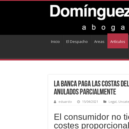
Inicio
El Despacho
Areas
Artículos
La banca paga las costas del
anulados parcialmente
eduardo
15/04/2021
Legal
,
Uncate
El consumidor no ti
costes proporcional