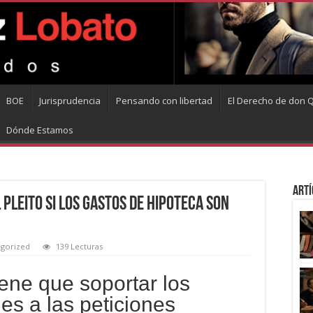
BOE
Jurisprudencia
Pensando con libertad
El Derecho de don Q
Dónde Estamos
Artí
 pleito si los gastos de hipoteca son
gorized
139 Lecturas
ene que soportar los
es a las peticiones