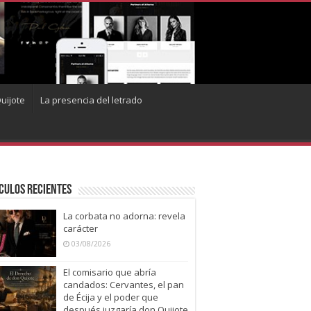
uijote
La presencia del letrado
culos recientes
La corbata no adorna: revela
carácter
03/08/2026
El comisario que abría
candados: Cervantes, el pan
de Écija y el poder que
después juzgaría don Quijote