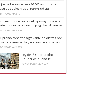
s juzgados resuelven 26.603 asuntos de
usulas suelos tras el parón judicial
1/11/2020
2,707
progenitor que cuida del hijo mayor de edad
ede denunciar al que no paga los alimentos
2/11/2020
2,690
 Supremo confirma agravante de disfraz por
lizar una mascarilla y un gorro en un atraco
7/02/2022
2,625
Ley de 2ª Oportunidad (
Deudor de buena fe )
23/01/2025
2,572