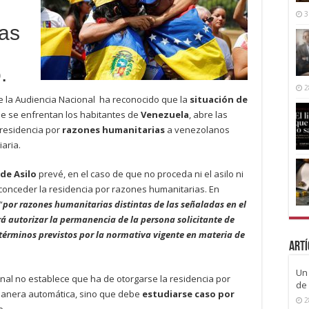
3
as
.
2
de la Audiencia Nacional ha reconocido que la
situación de
que se enfrentan los habitantes de
Venezuela
, abre las
 residencia por
razones humanitarias
a venezolanos
iaria.
 de Asilo
prevé, en el caso de que no proceda ni el asilo ni
e conceder la residencia por razones humanitarias. En
“
por razones humanitarias distintas de las señaladas en el
rá autorizar la permanencia de la persona solicitante de
 términos previstos por la normativa vigente en materia de
Artí
Un 
nal no establece que ha de otorgarse la residencia por
de 
anera automática, sino que debe
estudiarse caso por
2
e.