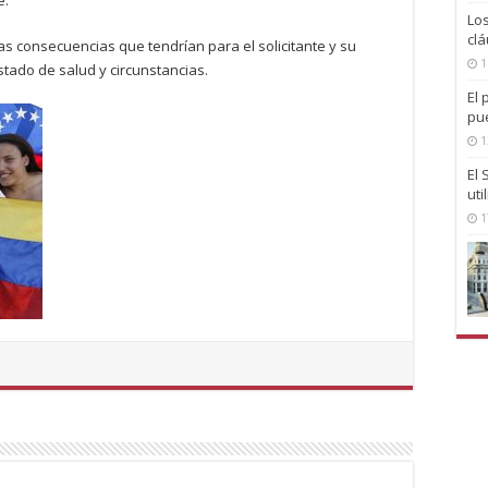
Lo
clá
las consecuencias que tendrían para el solicitante y su
1
stado de salud y circunstancias.
El 
pu
1
El
uti
1