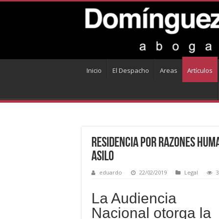
Inicio
El Despacho
Areas
Artículos
Residencia por razones huma
asilo
eduardo
22/02/2019
Legal
3
La Audiencia
Nacional otorga la