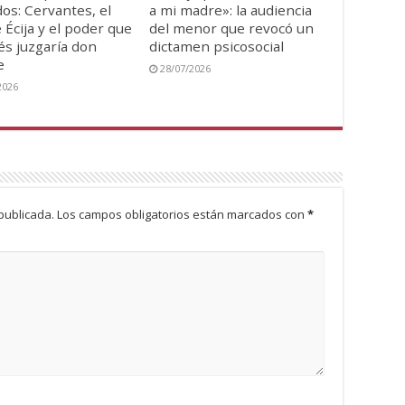
os: Cervantes, el
a mi madre»: la audiencia
 Écija y el poder que
del menor que revocó un
s juzgaría don
dictamen psicosocial
e
28/07/2026
2026
publicada.
Los campos obligatorios están marcados con
*