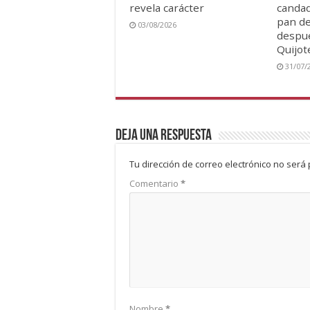
revela carácter
candad
pan de
03/08/2026
despué
Quijot
31/07/
Deja una respuesta
Tu dirección de correo electrónico no será 
Comentario
*
Nombre
*