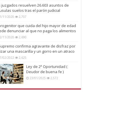
s juzgados resuelven 26.603 asuntos de
usulas suelos tras el parón judicial
1/11/2020
2,707
progenitor que cuida del hijo mayor de edad
ede denunciar al que no paga los alimentos
2/11/2020
2,690
 Supremo confirma agravante de disfraz por
lizar una mascarilla y un gorro en un atraco
7/02/2022
2,625
Ley de 2ª Oportunidad (
Deudor de buena fe )
23/01/2025
2,572