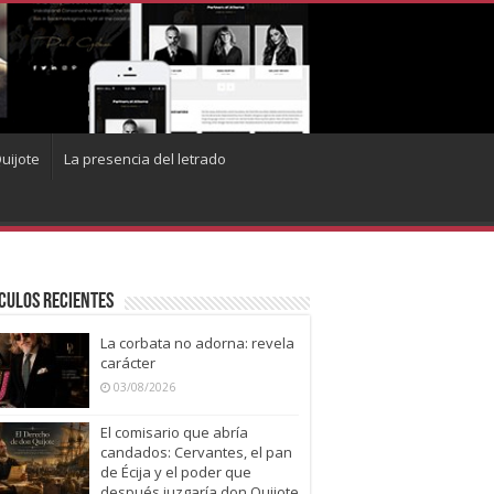
uijote
La presencia del letrado
culos recientes
La corbata no adorna: revela
carácter
03/08/2026
El comisario que abría
candados: Cervantes, el pan
de Écija y el poder que
después juzgaría don Quijote