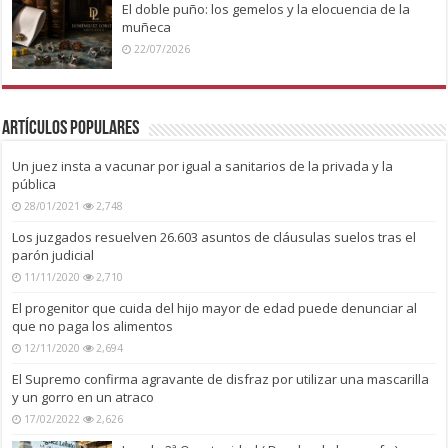
El doble puño: los gemelos y la elocuencia de la
muñeca
22/07/2026
Artículos Populares
Un juez insta a vacunar por igual a sanitarios de la privada y la
pública
28/01/2021
2,748
Los juzgados resuelven 26.603 asuntos de cláusulas suelos tras el
parón judicial
11/11/2020
2,710
El progenitor que cuida del hijo mayor de edad puede denunciar al
que no paga los alimentos
12/11/2020
2,694
El Supremo confirma agravante de disfraz por utilizar una mascarilla
y un gorro en un atraco
17/02/2022
2,626