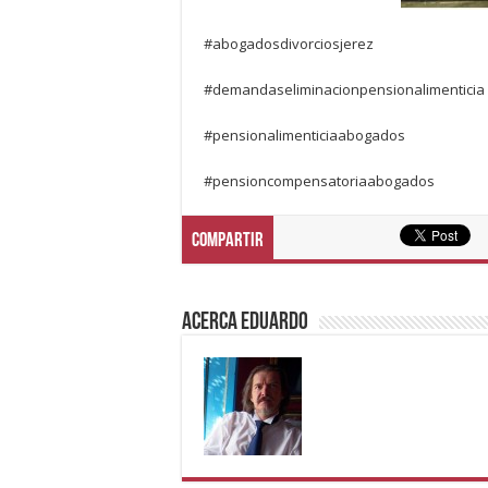
#abogadosdivorciosjerez
#demandaseliminacionpensionalimenticia
#pensionalimenticiaabogados
#pensioncompensatoriaabogados
Compartir
Acerca eduardo