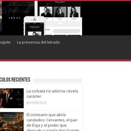
uijote
La presencia del letrado
culos recientes
La corbata no adorna: revela
carácter
03/08/2026
El comisario que abría
candados: Cervantes, el pan
de Écija y el poder que
después juzgaría don Quijote