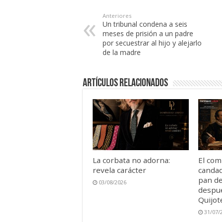
Anteriores
Un tribunal condena a seis
meses de prisión a un padre
por secuestrar al hijo y alejarlo
de la madre
Artículos Relacionados
La corbata no adorna:
El com
revela carácter
candad
pan de
03/08/2026
despué
Quijot
31/07/