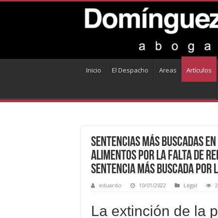
Inicio
El Despacho
Areas
Artículos
Sentencias más buscadas en e
alimentos por la falta de rel
sentencia más buscada por l
eduardo
10/01/2022
Legal
2
La extinción de la 