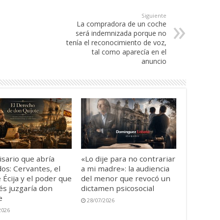
Siguiente
La compradora de un coche
será indemnizada porque no
tenía el reconocimiento de voz,
tal como aparecía en el
anuncio
isario que abría
«Lo dije para no contrariar
os: Cervantes, el
a mi madre»: la audiencia
 Écija y el poder que
del menor que revocó un
s juzgaría don
dictamen psicosocial
e
28/07/2026
2026