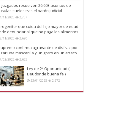
s juzgados resuelven 26.603 asuntos de
usulas suelos tras el parón judicial
1/11/2020
2,707
progenitor que cuida del hijo mayor de edad
ede denunciar al que no paga los alimentos
2/11/2020
2,690
 Supremo confirma agravante de disfraz por
lizar una mascarilla y un gorro en un atraco
7/02/2022
2,625
Ley de 2ª Oportunidad (
Deudor de buena fe )
23/01/2025
2,572