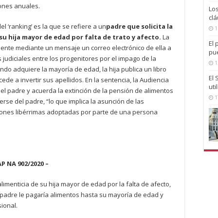
iones anuales.
Lo
clá
l ‘ranking’ es la que se refiere a un
padre que solicita la
1
su hija mayor de edad por falta de trato y afecto.
La
El 
ente mediante un mensaje un correo electrónico de ella a
pu
 judiciales entre los progenitores por el impago de la
1
do adquiere la mayoría de edad, la hija publica un libro
El
ede a invertir sus apellidos. En la sentencia, la Audiencia
uti
el padre y acuerda la extinción de la pensión de alimentos
1
erse del padre, “lo que implica la asunción de las
iones libérrimas adoptadas por parte de una persona
AP NA 902/2020 –
 alimenticia de su hija mayor de edad por la falta de afecto,
el padre le pagaría alimentos hasta su mayoría de edad y
ional.