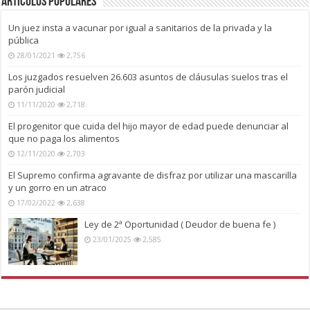
Artículos Populares
Un juez insta a vacunar por igual a sanitarios de la privada y la
pública
28/01/2021
2,756
Los juzgados resuelven 26.603 asuntos de cláusulas suelos tras el
parón judicial
11/11/2020
2,718
El progenitor que cuida del hijo mayor de edad puede denunciar al
que no paga los alimentos
12/11/2020
2,703
El Supremo confirma agravante de disfraz por utilizar una mascarilla
y un gorro en un atraco
17/02/2022
2,638
Ley de 2ª Oportunidad ( Deudor de buena fe )
23/01/2025
2,585