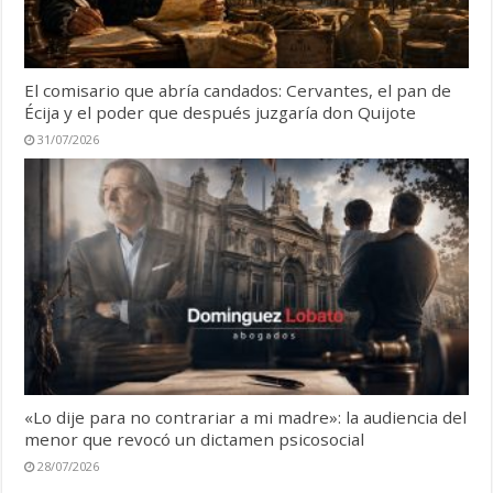
El comisario que abría candados: Cervantes, el pan de
Écija y el poder que después juzgaría don Quijote
31/07/2026
«Lo dije para no contrariar a mi madre»: la audiencia del
menor que revocó un dictamen psicosocial
28/07/2026