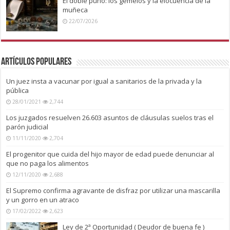
El doble puño: los gemelos y la elocuencia de la
muñeca
22/07/2026
Artículos Populares
Un juez insta a vacunar por igual a sanitarios de la privada y la
pública
28/01/2021
2,744
Los juzgados resuelven 26.603 asuntos de cláusulas suelos tras el
parón judicial
11/11/2020
2,704
El progenitor que cuida del hijo mayor de edad puede denunciar al
que no paga los alimentos
12/11/2020
2,688
El Supremo confirma agravante de disfraz por utilizar una mascarilla
y un gorro en un atraco
17/02/2022
2,623
Ley de 2ª Oportunidad ( Deudor de buena fe )