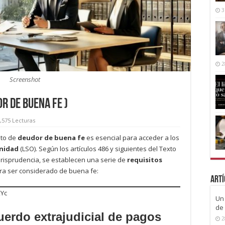
3
2
Screenshot
r de buena fe )
,575 Lecturas
pto de
deudor de buena fe
es esencial para acceder a los
nidad
(LSO). Según los artículos 486 y siguientes del Texto
jurisprudencia, se establecen una serie de
requisitos
ra ser considerado de buena fe:
Artí
KYc
Un 
de 
cuerdo extrajudicial de pagos
2