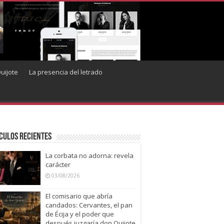
uijote
La presencia del letrado
culos recientes
La corbata no adorna: revela
carácter
03/08/2026
El comisario que abría
candados: Cervantes, el pan
de Écija y el poder que
después juzgaría don Quijote