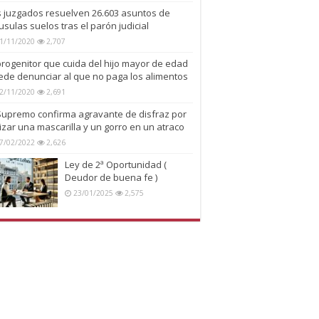
s juzgados resuelven 26.603 asuntos de
usulas suelos tras el parón judicial
1/11/2020
2,707
progenitor que cuida del hijo mayor de edad
ede denunciar al que no paga los alimentos
2/11/2020
2,691
 Supremo confirma agravante de disfraz por
lizar una mascarilla y un gorro en un atraco
7/02/2022
2,626
Ley de 2ª Oportunidad (
Deudor de buena fe )
23/01/2025
2,575