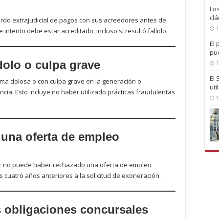
Lo
clá
rdo extrajudicial de pagos con sus acreedores antes de
1
e intento debe estar acreditado, incluso si resultó fallido.
El 
pu
dolo o culpa grave
1
El
ma dolosa o con culpa grave en la generación o
uti
cia. Esto incluye no haber utilizado prácticas fraudulentas
1
 una oferta de empleo
dor no puede haber rechazado una oferta de empleo
cuatro años anteriores a la solicitud de exoneración.
s obligaciones concursales