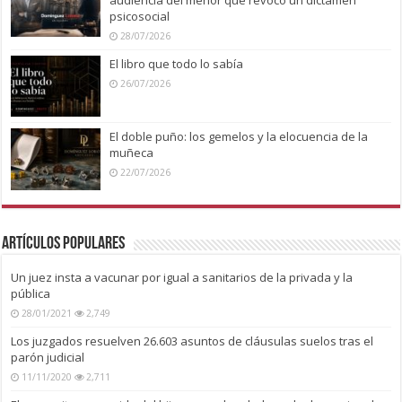
audiencia del menor que revocó un dictamen
psicosocial
28/07/2026
El libro que todo lo sabía
26/07/2026
El doble puño: los gemelos y la elocuencia de la
muñeca
22/07/2026
Artículos Populares
Un juez insta a vacunar por igual a sanitarios de la privada y la
pública
28/01/2021
2,749
Los juzgados resuelven 26.603 asuntos de cláusulas suelos tras el
parón judicial
11/11/2020
2,711