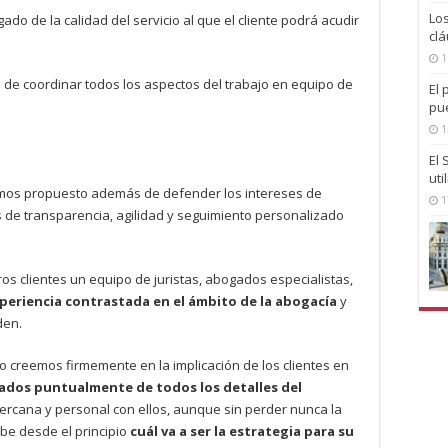
Lo
ado de la calidad del servicio al que el cliente podrá acudir
clá
1
de coordinar todos los aspectos del trabajo en equipo de
El 
pu
1
El
uti
mos propuesto además de defender los intereses de
1
os de transparencia, agilidad y seguimiento personalizado
os clientes un equipo de juristas, abogados especialistas,
periencia contrastada en el ámbito de la abogacía
y
den.
creemos firmemente en la implicación de los clientes en
os puntualmente de todos los detalles del
ercana y personal con ellos, aunque sin perder nunca la
abe desde el principio
cuál va a ser la estrategia para su