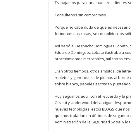
Trabajamos para dar a nuestros clientes sol
Consúltenos sin compromiso.
Porque no cabe duda de que es necesario e
fermenten las cosas, se consoliden los sól
Así nació el Despacho Dominguez Lobato, 
Eduardo Dominguez Lobato ilustraba a sus 
procedimientos mercantiles, mil cartas en
Eran otros tiempos, otros ámbitos, de letr
repletos y generosos, de plumas al borde de 
sobre blanco, papeles escritos y punteado
Hoy seguimos aquí, con el recuerdo y la p
Olivetti y Underwood del antiguo despach
nuevas tecnologías, estos BLOGS que nos en
que nos traladan en décimas de segundo a la
Administración de la Seguridad Social y lo