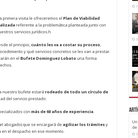
3
ta primera visita le ofreceremos el
Plan de Viabilidad
nalizada
referente a la problemática planteada junto con
estros servicios jurídicos.h
2
sde el principio,
cuánto les va a costar su proceso
,
cedimiento y qué servicios concretos se les van a prestar.
rarán en el
Bufete Dominguez Lobato
una forma
rechos.
a nuestro bufete estará
rodeado de todo un círculo de
dad del servicio prestado:
Artí
pecializados con
más de 60 años de experiencia
.
Un 
el abogado) que se encargará de
agilizar los trámites
y
de 
ra en el despacho en ese momento.
2