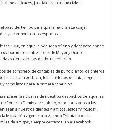
uciones eficaces, judiciales y extrajudiciales
l paso del tiempo para que la naturaleza cuaje,
idos y se armonicen los espacios.
desde 1960, en aquella pequeña oficina y despacho donde
colaboradores entre llibros de Mayor y Diario,
viadas y cien carpetas de documentación.
ados de sombrero, de contables de puño blanco, de tinteros
la caligrafía perfecta, folios rellenos de tinta, negro
s y como listos para la primera comunión.
resencia en las vitrinas de nuestros despachos de aquellas
o de Eduardo Dominguez Lobato, pero abrazados a las
lazan a nuestros clientes y amigos, estos “vinculos” ,
 legislación vigente, a la Agencia Tributaria o a la
s miles de amigos, siempre cercanos, en el Facebook.