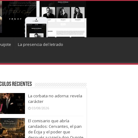
uijote
La presencia del letrado
culos recientes
La corbata no adorna: revela
carácter
03/08/2026
El comisario que abría
candados: Cervantes, el pan
de Écija y el poder que
después juzgaría don Quijote