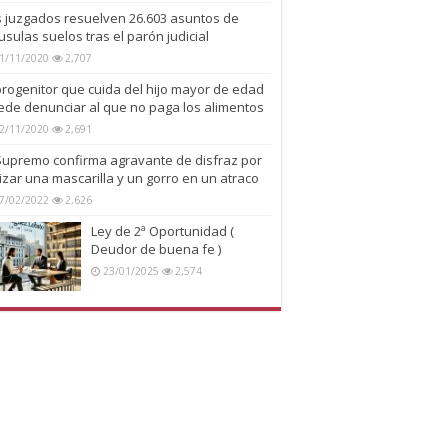
s juzgados resuelven 26.603 asuntos de
usulas suelos tras el parón judicial
1/11/2020
2,707
progenitor que cuida del hijo mayor de edad
ede denunciar al que no paga los alimentos
2/11/2020
2,691
 Supremo confirma agravante de disfraz por
lizar una mascarilla y un gorro en un atraco
7/02/2022
2,626
Ley de 2ª Oportunidad (
Deudor de buena fe )
23/01/2025
2,574