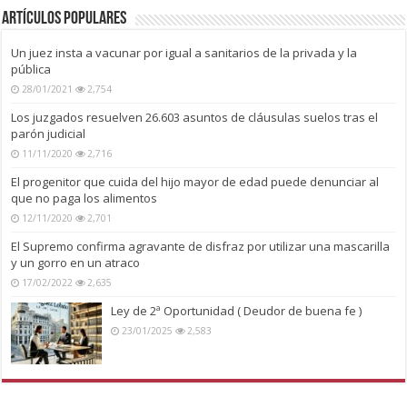
Artículos Populares
Un juez insta a vacunar por igual a sanitarios de la privada y la
pública
28/01/2021
2,754
Los juzgados resuelven 26.603 asuntos de cláusulas suelos tras el
parón judicial
11/11/2020
2,716
El progenitor que cuida del hijo mayor de edad puede denunciar al
que no paga los alimentos
12/11/2020
2,701
El Supremo confirma agravante de disfraz por utilizar una mascarilla
y un gorro en un atraco
17/02/2022
2,635
Ley de 2ª Oportunidad ( Deudor de buena fe )
23/01/2025
2,583