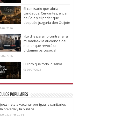
El comisario que abría
candados: Cervantes, el pan
de Écija y el poder que
después juzgaría don Quijote
1/07/2026
«Lo dije para no contrariar a
mi madre»: la audiencia del
menor que revocó un
dictamen psicosocial
8/07/2026
El libro que todo lo sabía
26/07/2026
culos Populares
juez insta a vacunar por igual a sanitarios
la privada y la pública
8/01/2021
2,754