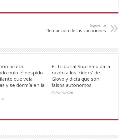
Siguiente
Retribución de las vacaciones
ión oculta:
El Tribunal Supremo da la
ado nulo el despido
razón a los ‘riders’ de
gilante que veía
Glovo y dicta que son
las y se dormía en la
falsos autónomos
29/09/2020
2020