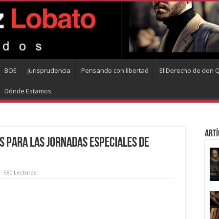
BOE
Jurisprudencia
Pensando con libertad
El Derecho de don Q
Dónde Estamos
Artí
s para las jornadas especiales de
580 Lecturas