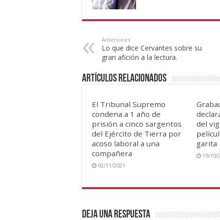
Anteriores
Lo que dice Cervantes sobre su
gran afición a la lectura.
Artículos Relacionados
El Tribunal Supremo
Grabac
condena a 1 año de
declar
prisión a cinco sargentos
del vi
del Ejército de Tierra por
pelícu
acoso laboral a una
garita
compañera
19/10/
02/11/2021
Deja una respuesta