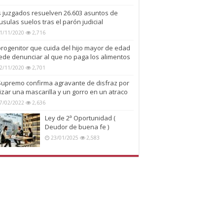
s juzgados resuelven 26.603 asuntos de
usulas suelos tras el parón judicial
1/11/2020
2,716
progenitor que cuida del hijo mayor de edad
ede denunciar al que no paga los alimentos
2/11/2020
2,701
 Supremo confirma agravante de disfraz por
lizar una mascarilla y un gorro en un atraco
7/02/2022
2,636
Ley de 2ª Oportunidad (
Deudor de buena fe )
23/01/2025
2,583