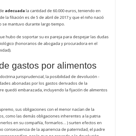
nde
adecuada
la cantidad de 60.000 euros, teniendo en
 la filiación es de 5 de abril de 2017 y que el niño nació
ivo se mantuvo durante largo tiempo.
que hubo de soportar su ex pareja para despejar las dudas
biológico (honorarios de abogada y procuradora en el
idad).
 de gastos por alimentos
octrina jurisprudencial, la posibilidad de devolución -
idades abonadas por los gastos derivados de la
e quedó embarazada, incluyendo la fijación de alimentos
 Supremo, sus obligaciones con el menor nacían de la
tos, como las demás obligaciones inherentes a la patria
enerlos en su compañía, formarlos… ) surten efectos en
mo consecuencia de la apariencia de paternidad, el padre
e correspondían, por lo que no procede a la devolución