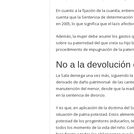
En cuanto a la fijación de la cuantía, entie
cuenta que la Sentencia de determinación de
en 2005, lo que significa que el lazo afect
Además, la mujer debe asumir los gastos 
sobre su paternidad del que creía su hijo 
procedimiento de impugnación de la patern
No a la devolución
La Sala deniega una vez más, siguiendo la d
derivado de daño patrimonial- de las cant
manutención del menor, desde que la madr
en la sentencia de divorcio.
Y es que, en aplicación de la doctrina del
situación de patria potestad. Estos alimen
potestad de los progenitores (educarlos, t
todos los momento de la vida del niño. Co
hizo frente a todas las obligaciones que l