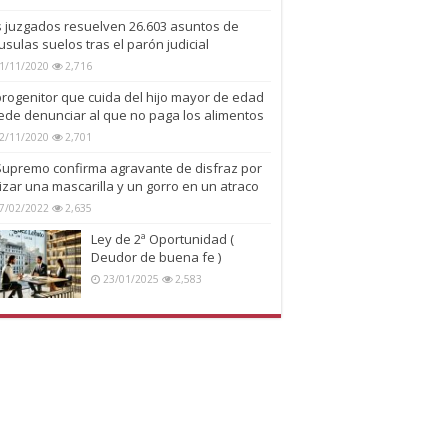
s juzgados resuelven 26.603 asuntos de
usulas suelos tras el parón judicial
1/11/2020
2,716
progenitor que cuida del hijo mayor de edad
ede denunciar al que no paga los alimentos
2/11/2020
2,701
 Supremo confirma agravante de disfraz por
lizar una mascarilla y un gorro en un atraco
7/02/2022
2,635
Ley de 2ª Oportunidad (
Deudor de buena fe )
23/01/2025
2,583