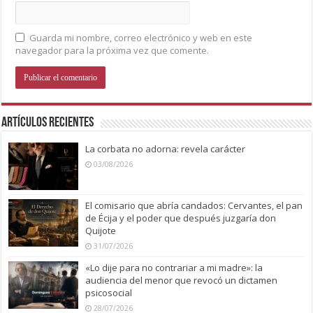
Guarda mi nombre, correo electrónico y web en este
navegador para la próxima vez que comente.
Artículos recientes
La corbata no adorna: revela carácter
03/08/2026
El comisario que abría candados: Cervantes, el pan
de Écija y el poder que después juzgaría don
Quijote
31/07/2026
«Lo dije para no contrariar a mi madre»: la
audiencia del menor que revocó un dictamen
psicosocial
28/07/2026