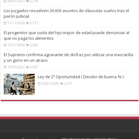
28/01/2021
2,749
Los juzgados resuelven 26.603 asuntos de cláusulas suelos tras el
parón judicial
11/11/2020
2,711
El progenitor que cuida del hijo mayor de edad puede denunciar al
que no paga los alimentos
12/11/2020
2,695
El Supremo confirma agravante de disfraz por utilizar una mascarilla
y un gorro en un atraco
17/02/2022
2,627
Ley de 2ª Oportunidad ( Deudor de buena fe )
23/01/2025
2,577