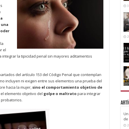
os
3
e
ia
n una
poder
2
la
r el
a integrar la tipicidad penal sin mayores aditamentos
partados del artículo 153 del Código Penal que contemplan
, «no incluyen ni exigen entre sus elementos una prueba del
re hacia la mujer,
sino el comportamiento objetivo de
r el elemento objetivo del
golpe o maltrato
para integrar
 probatorios.
Artí
Un 
de 
2