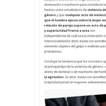
dominación o machismo para considerar l
hechos como constitutivos de
violencia d
género
y que
cualquier acto de violenc
que el hombre ejerza sobre la mujer e
relación de pareja supone un acto de 
y superioridad frente a esta
con
independencia de cuál sea la motivación o 
intencionalidad.Es decir, basta con acredita
elemento objetivo del golpe o maltrato par
probatorios.
Concluye la Sentencia que los concretos a
el principal tipo de la violencia de género
ánimo de dominar o de machismo del homb
la agresión»
. Es decir, basta con acredita
la tipicidad penal sin mayores aditamentos