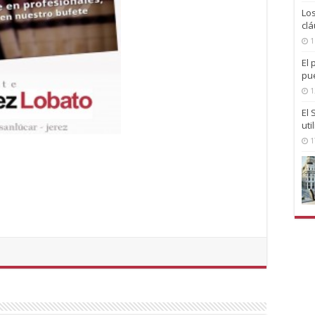
Lo
clá
1
El 
pu
1
El
uti
1