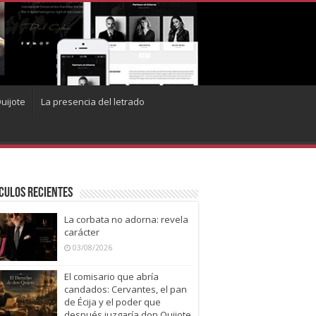
uijote
La presencia del letrado
culos recientes
La corbata no adorna: revela
carácter
03/08/2026
El comisario que abría
candados: Cervantes, el pan
de Écija y el poder que
después juzgaría don Quijote