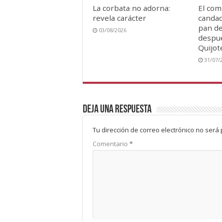
La corbata no adorna:
El com
revela carácter
candad
pan de
03/08/2026
despué
Quijot
31/07/
Deja una respuesta
Tu dirección de correo electrónico no será 
Comentario
*