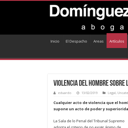
Inicio
El Despacho
Areas
Artículos
Violencia del hombre sobre l
eduardo
13/02/2019
Legal
,
Uncate
Cualquier acto de violencia que el hom
supone un acto de poder y superiorida
La Sala de lo Penal del Tribunal Supremo
adopta el criterio de no exigir ánimo de