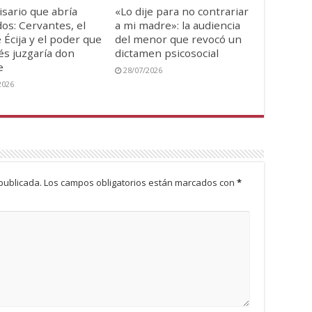
isario que abría
«Lo dije para no contrariar
os: Cervantes, el
a mi madre»: la audiencia
 Écija y el poder que
del menor que revocó un
s juzgaría don
dictamen psicosocial
e
28/07/2026
2026
publicada.
Los campos obligatorios están marcados con
*