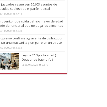
s juzgados resuelven 26.603 asuntos de
usulas suelos tras el parón judicial
1/11/2020
2,714
progenitor que cuida del hijo mayor de edad
ede denunciar al que no paga los alimentos
2/11/2020
2,698
 Supremo confirma agravante de disfraz por
lizar una mascarilla y un gorro en un atraco
7/02/2022
2,633
Ley de 2ª Oportunidad (
Deudor de buena fe )
23/01/2025
2,579