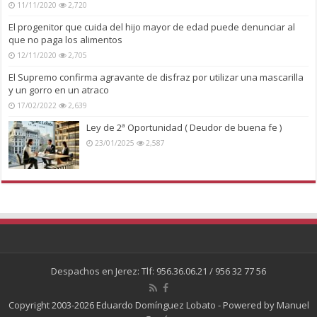
11/11/2020
2,720
El progenitor que cuida del hijo mayor de edad puede denunciar al
que no paga los alimentos
12/11/2020
2,705
El Supremo confirma agravante de disfraz por utilizar una mascarilla
y un gorro en un atraco
17/02/2022
2,639
Ley de 2ª Oportunidad ( Deudor de buena fe )
23/01/2025
2,587
Despachos en Jerez: Tlf: 956.36.06.21 / 956 32 77 56
Copyright 2003-2026 Eduardo Domínguez Lobato - Powered by
Manuel