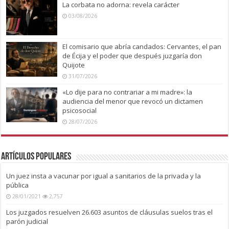
La corbata no adorna: revela carácter
03/08/2026
El comisario que abría candados: Cervantes, el pan
de Écija y el poder que después juzgaría don
Quijote
31/07/2026
«Lo dije para no contrariar a mi madre»: la
audiencia del menor que revocó un dictamen
psicosocial
28/07/2026
Artículos Populares
Un juez insta a vacunar por igual a sanitarios de la privada y la
pública
28/01/2021
2,757
Los juzgados resuelven 26.603 asuntos de cláusulas suelos tras el
parón judicial