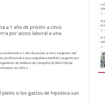
…
Lo
clá
1
El 
pu
a a 1 año de prisión a cinco
1
erra por acoso laboral a una
El
uti
1
 ha condenado a 1 año de prisión a cinco sargentos del
oral y profesional a una compañera también sargento por
 Regimiento de Artillería de Campaña 93 (RACA 93) de
estinados, en 2015 y …
 pleito si los gastos de hipoteca son