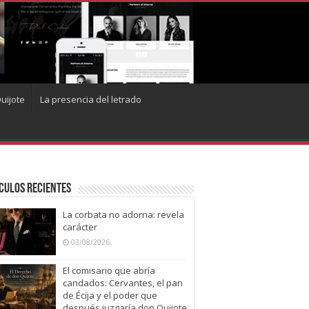
uijote
La presencia del letrado
culos recientes
La corbata no adorna: revela
carácter
03/08/2026
El comisario que abría
candados: Cervantes, el pan
de Écija y el poder que
después juzgaría don Quijote