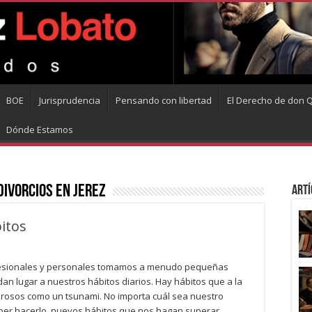
BOE
Jurisprudencia
Pensando con libertad
El Derecho de don Q
Dónde Estamos
ivorcios en jerez
Artí
itos
rofesionales y personales tomamos a menudo pequeñas
dan lugar a nuestros hábitos diarios. Hay hábitos que a la
erosos como un tsunami. No importa cuál sea nuestro
saber hacerlo, nuevos hábitos que nos hagan superar …