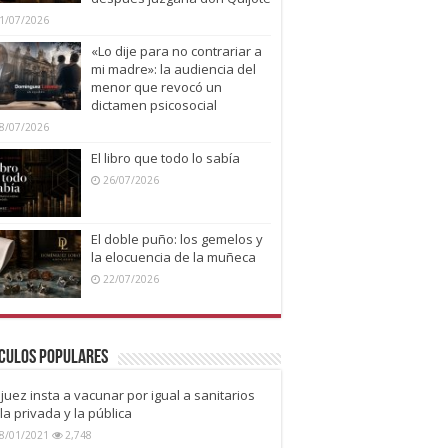
1/07/2026
«Lo dije para no contrariar a
mi madre»: la audiencia del
menor que revocó un
dictamen psicosocial
8/07/2026
El libro que todo lo sabía
26/07/2026
El doble puño: los gemelos y
la elocuencia de la muñeca
22/07/2026
culos Populares
juez insta a vacunar por igual a sanitarios
la privada y la pública
8/01/2021
2,748