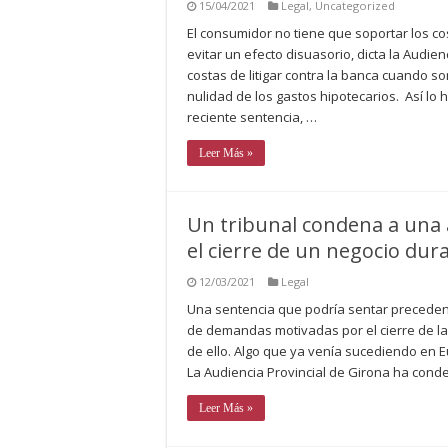
15/04/2021
Legal
,
Uncategorized
El consumidor no tiene que soportar los c
evitar un efecto disuasorio, dicta la Audi
costas de litigar contra la banca cuando 
nulidad de los gastos hipotecarios. Así lo 
reciente sentencia, …
Leer Más »
Un tribunal condena a una 
el cierre de un negocio dura
12/03/2021
Legal
Una sentencia que podría sentar preceden
de demandas motivadas por el cierre de la
de ello. Algo que ya venía sucediendo en
La Audiencia Provincial de Girona ha cond
Leer Más »