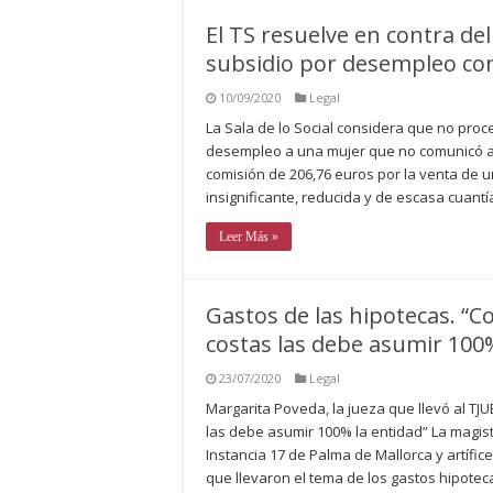
El TS resuelve en contra del
subsidio por desempleo con
10/09/2020
Legal
La Sala de lo Social considera que no pro
desempleo a una mujer que no comunicó al 
comisión de 206,76 euros por la venta de 
insignificante, reducida y de escasa cuantí
Leer Más »
Gastos de las hipotecas. “Co
costas las debe asumir 100%
23/07/2020
Legal
Margarita Poveda, la jueza que llevó al TJUE
las debe asumir 100% la entidad” La magist
Instancia 17 de Palma de Mallorca y artífic
que llevaron el tema de los gastos hipotec