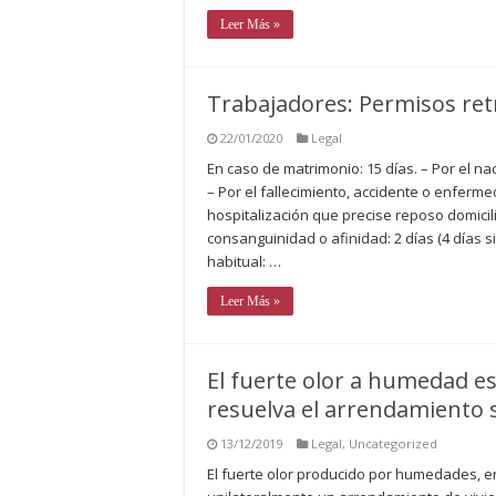
Leer Más »
Trabajadores: Permisos ret
22/01/2020
Legal
En caso de matrimonio: 15 días. – Por el nac
– Por el fallecimiento, accidente o enferme
hospitalización que precise reposo domicil
consanguinidad o afinidad: 2 días (4 días s
habitual: …
Leer Más »
El fuerte olor a humedad es 
resuelva el arrendamiento s
13/12/2019
Legal
,
Uncategorized
El fuerte olor producido por humedades, en