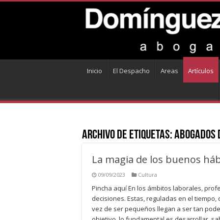
Inicio
El Despacho
Areas
Artículos
Archivo de Etiquetas:
abogados d
La magia de los buenos háb
09/09/2023
Cultura
Pincha aquí En los ámbitos laborales, p
decisiones. Estas, reguladas en el tiempo, 
vez de ser pequeños llegan a ser tan pod
objetivo, lo fundamental es desarrollar, 