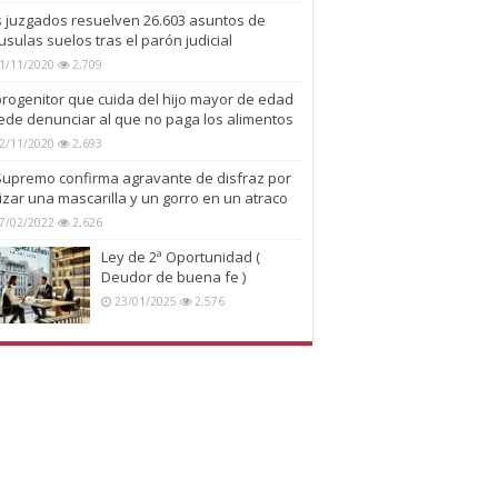
s juzgados resuelven 26.603 asuntos de
usulas suelos tras el parón judicial
1/11/2020
2,709
progenitor que cuida del hijo mayor de edad
ede denunciar al que no paga los alimentos
2/11/2020
2,693
 Supremo confirma agravante de disfraz por
lizar una mascarilla y un gorro en un atraco
7/02/2022
2,626
Ley de 2ª Oportunidad (
Deudor de buena fe )
23/01/2025
2,576