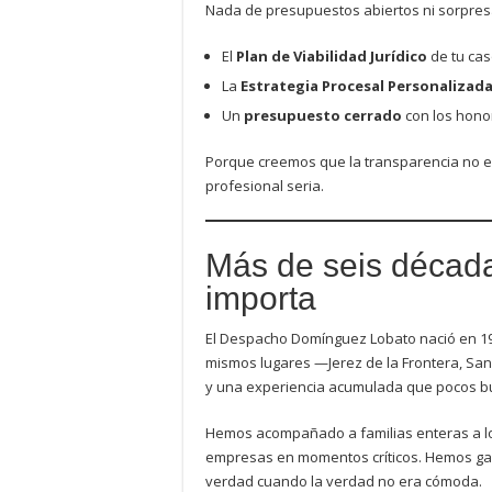
Nada de presupuestos abiertos ni sorpresas.
El
Plan de Viabilidad Jurídico
de tu ca
La
Estrategia Procesal Personalizad
Un
presupuesto cerrado
con los honor
Porque creemos que la transparencia no es
profesional seria.
Más de seis década
importa
El Despacho Domínguez Lobato nació en 1
mismos lugares —Jerez de la Frontera, S
y una experiencia acumulada que pocos b
Hemos acompañado a familias enteras a l
empresas en momentos críticos. Hemos ga
verdad cuando la verdad no era cómoda.