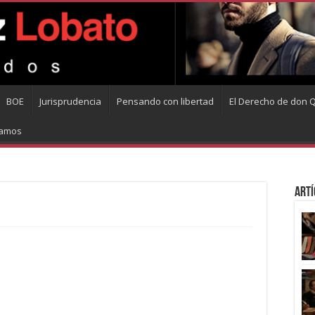
BOE
Jurisprudencia
Pensando con libertad
El Derecho de don Q
tamos
Artí