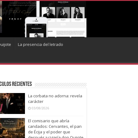
uijote
La presencia del letrado
culos recientes
La corbata no adorna: revela
carácter
03/08/2026
El comisario que abría
candados: Cervantes, el pan
de Écija y el poder que
después juzgaría don Quijote