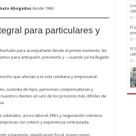
Lo
bato Abogados
desde 1960.
clá
1
El 
tegral para particulares y
pu
1
El
tá diseñado para acompañarte desde el primer momento. No
uti
jamos para anticiparlo, prevenirlo y —cuando ya ha llegado
1
recho que afectan a la vida cotidiana y empresarial:
es, custodia de hijos, pensiones compensatorias y
estros clientes en uno de los procesos más difíciles de
na.
salariales, acoso laboral, EREs y negociación colectiva.
mpresas con criterio y experiencia contrastada.
te a Hacienda, planificación fiscal, inspecciones