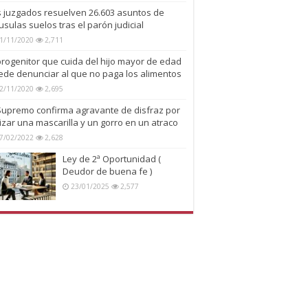
s juzgados resuelven 26.603 asuntos de
usulas suelos tras el parón judicial
1/11/2020
2,711
progenitor que cuida del hijo mayor de edad
ede denunciar al que no paga los alimentos
2/11/2020
2,695
 Supremo confirma agravante de disfraz por
lizar una mascarilla y un gorro en un atraco
7/02/2022
2,628
Ley de 2ª Oportunidad (
Deudor de buena fe )
23/01/2025
2,577