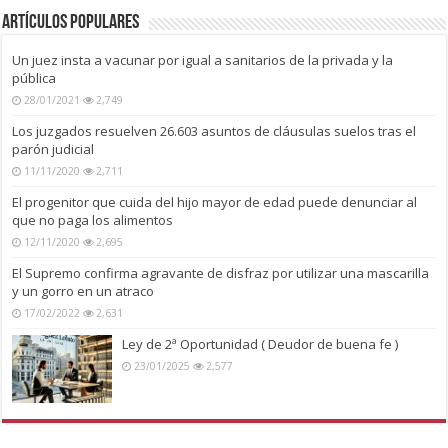
Artículos Populares
Un juez insta a vacunar por igual a sanitarios de la privada y la
pública
28/01/2021
2,749
Los juzgados resuelven 26.603 asuntos de cláusulas suelos tras el
parón judicial
11/11/2020
2,711
El progenitor que cuida del hijo mayor de edad puede denunciar al
que no paga los alimentos
12/11/2020
2,695
El Supremo confirma agravante de disfraz por utilizar una mascarilla
y un gorro en un atraco
17/02/2022
2,631
Ley de 2ª Oportunidad ( Deudor de buena fe )
23/01/2025
2,577