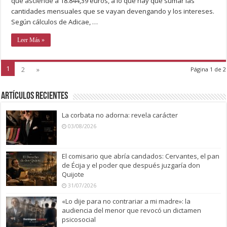
que asciende a 18.844,39 euros, a lo que hay que sumar las
cantidades mensuales que se vayan devengando y los intereses.
Según cálculos de Adicae, …
Leer Más »
1
2
»
Página 1 de 2
Artículos recientes
La corbata no adorna: revela carácter
03/08/2026
El comisario que abría candados: Cervantes, el pan
de Écija y el poder que después juzgaría don
Quijote
31/07/2026
«Lo dije para no contrariar a mi madre»: la
audiencia del menor que revocó un dictamen
psicosocial