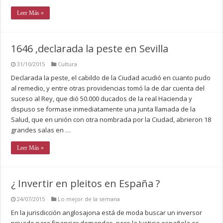
Leer Más »
1646 ,declarada la peste en Sevilla
31/10/2015
Cultura
Declarada la peste, el cabildo de la Ciudad acudió en cuanto pudo
al remedio, y entre otras providencias tomó la de dar cuenta del
suceso al Rey, que dió 50.000 ducados de la real Hacienda y
dispuso se formase inmediatamente una junta llamada de la
Salud, que en unión con otra nombrada por la Ciudad, abrieron 18
grandes salas en …
Leer Más »
¿ Invertir en pleitos en España ?
24/07/2015
Lo mejor de la semana
En la jurisdicción anglosajona está de moda buscar un inversor
privado para financiar demandas, pero la Justicia española es