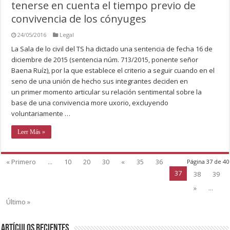
tenerse en cuenta el tiempo previo de
convivencia de los cónyuges
24/05/2016
Legal
La Sala de lo civil del TS ha dictado una sentencia de fecha 16 de
diciembre de 2015 (sentencia núm. 713/2015, ponente señor
Baena Ruíz), por la que establece el criterio a seguir cuando en el
seno de una unión de hecho sus integrantes deciden en
un primer momento articular su relación sentimental sobre la
base de una convivencia more uxorio, excluyendo
voluntariamente …
Leer Más »
« Primero
...
10
20
30
«
35
36
Página 37 de 40
37
38
39
»
...
Último »
Artículos recientes