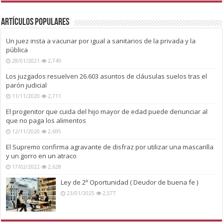
Artículos Populares
Un juez insta a vacunar por igual a sanitarios de la privada y la
pública
28/01/2021
2,749
Los juzgados resuelven 26.603 asuntos de cláusulas suelos tras el
parón judicial
11/11/2020
2,711
El progenitor que cuida del hijo mayor de edad puede denunciar al
que no paga los alimentos
12/11/2020
2,695
El Supremo confirma agravante de disfraz por utilizar una mascarilla
y un gorro en un atraco
17/02/2022
2,628
Ley de 2ª Oportunidad ( Deudor de buena fe )
23/01/2025
2,577