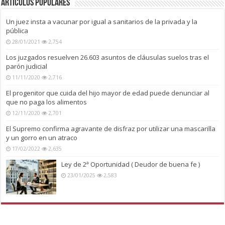
Artículos Populares
Un juez insta a vacunar por igual a sanitarios de la privada y la
pública
28/01/2021
2,754
Los juzgados resuelven 26.603 asuntos de cláusulas suelos tras el
parón judicial
11/11/2020
2,716
El progenitor que cuida del hijo mayor de edad puede denunciar al
que no paga los alimentos
12/11/2020
2,701
El Supremo confirma agravante de disfraz por utilizar una mascarilla
y un gorro en un atraco
17/02/2022
2,635
Ley de 2ª Oportunidad ( Deudor de buena fe )
23/01/2025
2,583