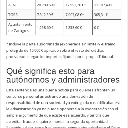
AEAT
28.789,69 €
17.592,20 €*
11.197,49 €
TGSS
7.312,39 €
7.007,08 €*
305,31 €
Ayuntamiento
1.258,60 €
1.258,60 €
0 €
de Zaragoza
* Incluye la parte subordinada (exonerada sin límite) y el tramo
protegido de 10.000 € aplicado sobre el resto del crédito,
prorrateado según los importes fijados por el propio Tribunal.
Qué significa esto para
autónomos y administradores
Esta sentencia es una buena noticia para quienes afrontan un
concurso personal arrastrando una derivación de
responsabilidad de una sociedad ya extinguida o en dificultades:
la Administración ya no puede oponerse a la exoneración con el
simple argumento de que existe ese acuerdo, y tendrá que
acreditar fraude si quiere impedir la segunda oportunidad.
También aclara, con cifras exactas, cómo debe calcularse el límite