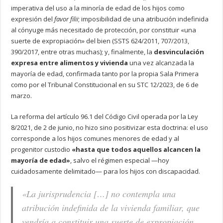
imperativa del uso a la minoría de edad de los hijos como
expresión del
favor filii
; imposibilidad de una atribución indefinida
al cónyuge más necesitado de protección, por constituir «una
suerte de expropiación» del bien (SSTS 624/2011, 707/2013,
390/2017, entre otras muchas); y, finalmente, la
desvinculación
expresa entre alimentos y vivienda
una vez alcanzada la
mayoría de edad, confirmada tanto por la propia Sala Primera
como por el Tribunal Constitucional en su STC 12/2023, de 6 de
marzo.
La reforma del artículo 96.1 del Código Civil operada por la Ley
8/2021, de 2 de junio, no hizo sino positivizar esta doctrina: el uso
corresponde a los hijos comunes menores de edad y al
progenitor custodio
«hasta que todos aquellos alcancen la
mayoría de edad»
, salvo el régimen especial —hoy
cuidadosamente delimitado— para los hijos con discapacidad.
«La jurisprudencia […] no contempla una
atribución indefinida de la vivienda familiar, que
vendría a constituir una suerte de expropiación