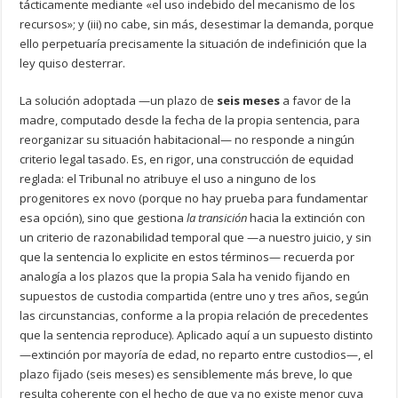
tácticamente mediante «el uso indebido del mecanismo de los
recursos»; y (iii) no cabe, sin más, desestimar la demanda, porque
ello perpetuaría precisamente la situación de indefinición que la
ley quiso desterrar.
La solución adoptada —un plazo de
seis meses
a favor de la
madre, computado desde la fecha de la propia sentencia, para
reorganizar su situación habitacional— no responde a ningún
criterio legal tasado. Es, en rigor, una construcción de equidad
reglada: el Tribunal no atribuye el uso a ninguno de los
progenitores ex novo (porque no hay prueba para fundamentar
esa opción), sino que gestiona
la transición
hacia la extinción con
un criterio de razonabilidad temporal que —a nuestro juicio, y sin
que la sentencia lo explicite en estos términos— recuerda por
analogía a los plazos que la propia Sala ha venido fijando en
supuestos de custodia compartida (entre uno y tres años, según
las circunstancias, conforme a la propia relación de precedentes
que la sentencia reproduce). Aplicado aquí a un supuesto distinto
—extinción por mayoría de edad, no reparto entre custodios—, el
plazo fijado (seis meses) es sensiblemente más breve, lo que
resulta coherente con el hecho de que ya no existe menor cuya