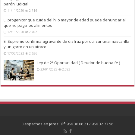
parón judicial
11/11/2020
2,716
El progenitor que cuida del hijo mayor de edad puede denunciar al
que no paga los alimentos
12/11/2020
2,702
El Supremo confirma agravante de disfraz por utilizar una mascarilla
y un gorro en un atraco
17/02/2022
2,636
Ley de 2ª Oportunidad ( Deudor de buena fe )
23/01/2025
2,583
Despachos en Jerez: Tlf: 956.36.06.21 / 956 32 77 56