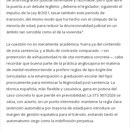
la puerta a un debate legítimo: ¿debería el legislador, siguiendo el
impulso de la Ley 8/2021, tasar también este período de
transición, del mismo modo que ha hecho con el cómputo de la
minoría de edad, para reducir la discrecionalidad judicial en un
ámbito tan sensible como el de la vivienda?
La cuestión no es meramente académica. Fuera ya del contenido
de esta sentencia, y a título de contraste comparado —sin
pretensión de exhaustividad ni de cita normativa concreta—, cabe
recordar que buena parte de la práctica anglosajona en materia
de
marital residence
tiende a preferir reglas de tipo
bright-line
(vinculadas a la emancipación o graduación escolar del hijo)
precisamente para minimizar la litigiosidad post-sentencia. La
técnica española, más flexible y casuística, gana en justicia del
caso concreto lo que pierde en previsibilidad. La STS 907/2026 se
sitúa, con acierto, en un punto intermedio: mantiene la regla clara
(extinción automática por mayoría de edad) pero introduce un
margen de gestión equitativa para el tránsito, evitando tanto el
automatismo ciego como la indefinición perpetua.