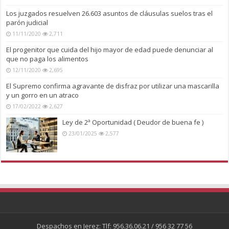
Los juzgados resuelven 26.603 asuntos de cláusulas suelos tras el
parón judicial
11/11/2020
2,711
El progenitor que cuida del hijo mayor de edad puede denunciar al
que no paga los alimentos
12/11/2020
2,695
El Supremo confirma agravante de disfraz por utilizar una mascarilla
y un gorro en un atraco
17/02/2022
2,627
Ley de 2ª Oportunidad ( Deudor de buena fe )
23/01/2025
2,577
Despachos en Jerez: Tlf: 956.36.06.21 / 956 32 77 56