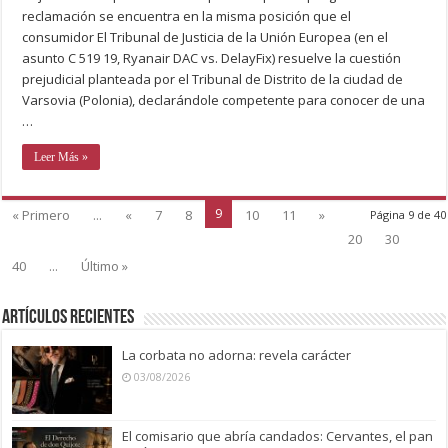
reclamación se encuentra en la misma posición que el
consumidor El Tribunal de Justicia de la Unión Europea (en el
asunto C 519 19, Ryanair DAC vs. DelayFix) resuelve la cuestión
prejudicial planteada por el Tribunal de Distrito de la ciudad de
Varsovia (Polonia), declarándole competente para conocer de una
…
Leer Más »
9
« Primero
...
«
7
8
10
11
»
Página 9 de 40
20
30
40
...
Último »
Artículos recientes
La corbata no adorna: revela carácter
03/08/2026
El comisario que abría candados: Cervantes, el pan