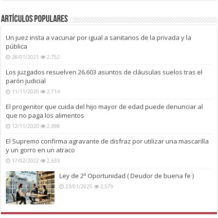
Artículos Populares
Un juez insta a vacunar por igual a sanitarios de la privada y la
pública
28/01/2021
2,752
Los juzgados resuelven 26.603 asuntos de cláusulas suelos tras el
parón judicial
11/11/2020
2,714
El progenitor que cuida del hijo mayor de edad puede denunciar al
que no paga los alimentos
12/11/2020
2,698
El Supremo confirma agravante de disfraz por utilizar una mascarilla
y un gorro en un atraco
17/02/2022
2,633
Ley de 2ª Oportunidad ( Deudor de buena fe )
23/01/2025
2,579