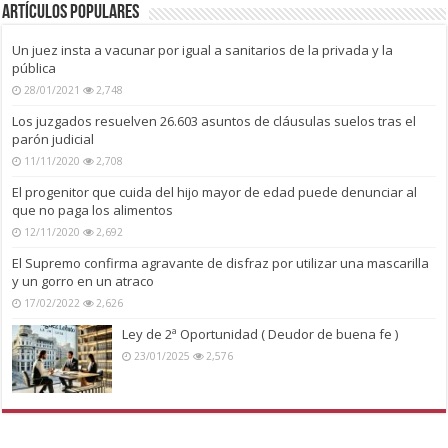
Artículos Populares
Un juez insta a vacunar por igual a sanitarios de la privada y la
pública
28/01/2021
2,748
Los juzgados resuelven 26.603 asuntos de cláusulas suelos tras el
parón judicial
11/11/2020
2,708
El progenitor que cuida del hijo mayor de edad puede denunciar al
que no paga los alimentos
12/11/2020
2,692
El Supremo confirma agravante de disfraz por utilizar una mascarilla
y un gorro en un atraco
17/02/2022
2,626
Ley de 2ª Oportunidad ( Deudor de buena fe )
23/01/2025
2,576