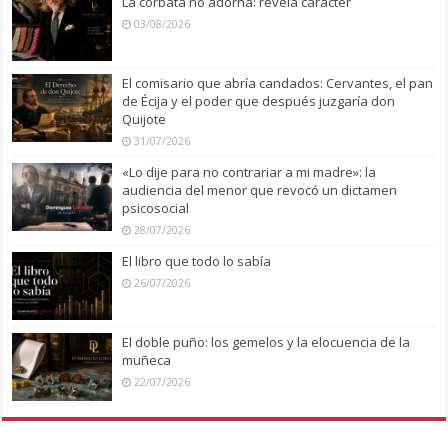
La corbata no adorna: revela carácter
03/08/2026
El comisario que abría candados: Cervantes, el pan
de Écija y el poder que después juzgaría don
Quijote
31/07/2026
«Lo dije para no contrariar a mi madre»: la
audiencia del menor que revocó un dictamen
psicosocial
28/07/2026
El libro que todo lo sabía
26/07/2026
El doble puño: los gemelos y la elocuencia de la
muñeca
22/07/2026