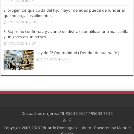
11/11/2020
2,711
El progenitor que cuida del hijo mayor de edad puede denunciar al
que no paga los alimentos
12/11/2020
2,695
El Supremo confirma agravante de disfraz por utilizar una mascarilla
y un gorro en un atraco
17/02/2022
2,631
Ley de 2ª Oportunidad ( Deudor de buena fe )
23/01/2025
2,577
Despachos en Jerez: Tlf: 956.36.06.21 / 956 32 77 56
Copyright 2003-2026 Eduardo Domínguez Lobato - Powered by
Manuel
García