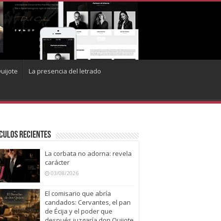
uijote
La presencia del letrado
culos recientes
La corbata no adorna: revela
carácter
03/08/2026
El comisario que abría
candados: Cervantes, el pan
de Écija y el poder que
después juzgaría don Quijote