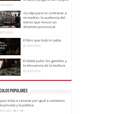
1/07/2026
«Lo dije para no contrariar a
mi madre»: la audiencia del
menor que revocó un
dictamen psicosocial
8/07/2026
El libro que todo lo sabía
26/07/2026
El doble puño: los gemelos y
la elocuencia de la muñeca
22/07/2026
culos Populares
juez insta a vacunar por igual a sanitarios
la privada y la pública
8/01/2021
2,748