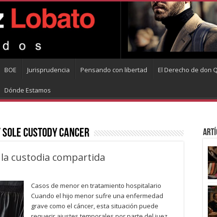
BOE
Jurisprudencia
Pensando con libertad
El Derecho de don Q
Dónde Estamos
 sole custody cancer
Artí
la custodia compartida
Casos de menor en tratamiento hospitalario
Cuando el hijo menor sufre una enfermedad
grave como el cáncer, esta situación puede
requerir ajustes temporales por parte del juez,