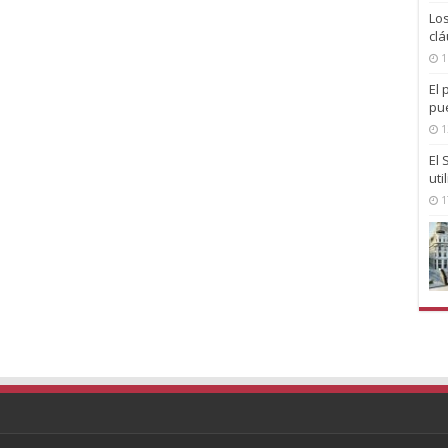
Lo
clá
1
El 
pu
1
El
uti
1