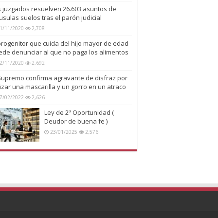
s juzgados resuelven 26.603 asuntos de
usulas suelos tras el parón judicial
1/11/2020
2,708
progenitor que cuida del hijo mayor de edad
ede denunciar al que no paga los alimentos
2/11/2020
2,692
 Supremo confirma agravante de disfraz por
lizar una mascarilla y un gorro en un atraco
7/02/2022
2,626
Ley de 2ª Oportunidad (
Deudor de buena fe )
23/01/2025
2,576