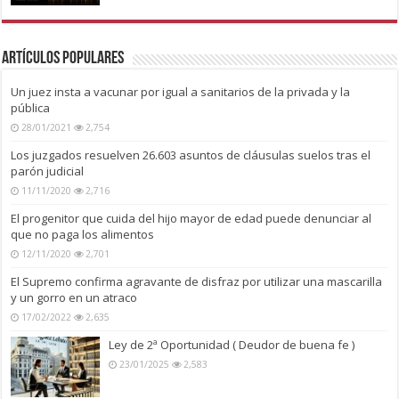
Artículos Populares
Un juez insta a vacunar por igual a sanitarios de la privada y la
pública
28/01/2021
2,754
Los juzgados resuelven 26.603 asuntos de cláusulas suelos tras el
parón judicial
11/11/2020
2,716
El progenitor que cuida del hijo mayor de edad puede denunciar al
que no paga los alimentos
12/11/2020
2,701
El Supremo confirma agravante de disfraz por utilizar una mascarilla
y un gorro en un atraco
17/02/2022
2,635
Ley de 2ª Oportunidad ( Deudor de buena fe )
23/01/2025
2,583