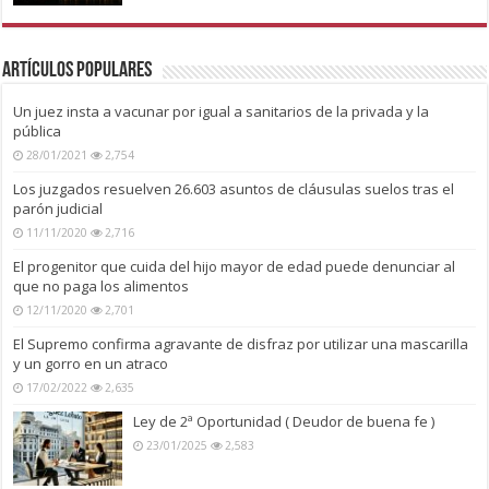
Artículos Populares
Un juez insta a vacunar por igual a sanitarios de la privada y la
pública
28/01/2021
2,754
Los juzgados resuelven 26.603 asuntos de cláusulas suelos tras el
parón judicial
11/11/2020
2,716
El progenitor que cuida del hijo mayor de edad puede denunciar al
que no paga los alimentos
12/11/2020
2,701
El Supremo confirma agravante de disfraz por utilizar una mascarilla
y un gorro en un atraco
17/02/2022
2,635
Ley de 2ª Oportunidad ( Deudor de buena fe )
23/01/2025
2,583