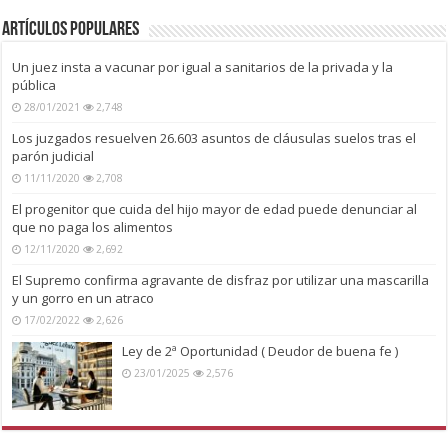
Artículos Populares
Un juez insta a vacunar por igual a sanitarios de la privada y la
pública
28/01/2021
2,748
Los juzgados resuelven 26.603 asuntos de cláusulas suelos tras el
parón judicial
11/11/2020
2,708
El progenitor que cuida del hijo mayor de edad puede denunciar al
que no paga los alimentos
12/11/2020
2,692
El Supremo confirma agravante de disfraz por utilizar una mascarilla
y un gorro en un atraco
17/02/2022
2,626
Ley de 2ª Oportunidad ( Deudor de buena fe )
23/01/2025
2,576