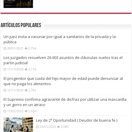
Artículos Populares
Un juez insta a vacunar por igual a sanitarios de la privada y la
pública
28/01/2021
2,754
Los juzgados resuelven 26.603 asuntos de cláusulas suelos tras el
parón judicial
11/11/2020
2,716
El progenitor que cuida del hijo mayor de edad puede denunciar al
que no paga los alimentos
12/11/2020
2,702
El Supremo confirma agravante de disfraz por utilizar una mascarilla
y un gorro en un atraco
17/02/2022
2,636
Ley de 2ª Oportunidad ( Deudor de buena fe )
23/01/2025
2,583