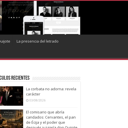
uijote
La presencia del letrado
culos recientes
La corbata no adorna: revela
carácter
03/08/2026
El comisario que abría
candados: Cervantes, el pan
de Écija y el poder que
después juzgaría don Quijote