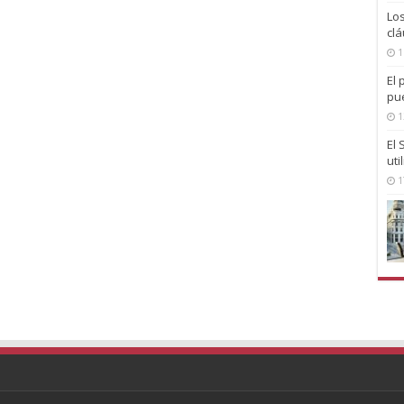
Lo
clá
1
El 
pu
1
El
uti
1