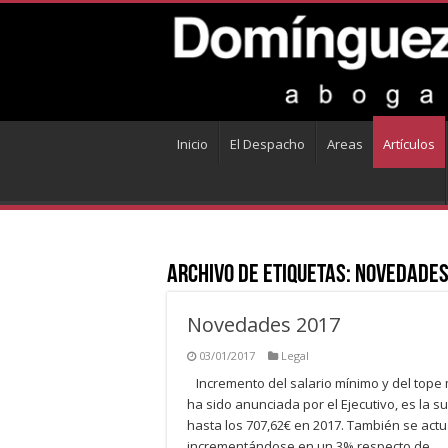
Inicio
El Despacho
Areas
Artículos
Archivo de Etiquetas:
novedades
Novedades 2017
03/01/2017
Legal
Incremento del salario mínimo y del tope
ha sido anunciada por el Ejecutivo, es la 
hasta los 707,62€ en 2017. También se actu
incrementándose en un 3% respecto de …