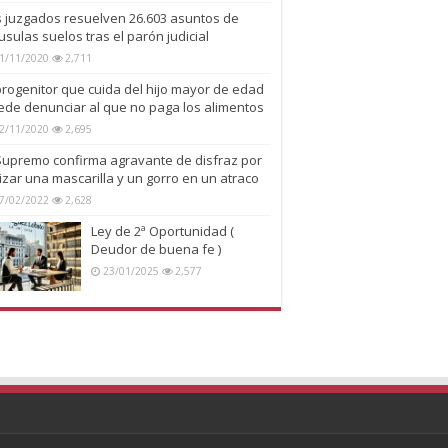
s juzgados resuelven 26.603 asuntos de
usulas suelos tras el parón judicial
1/11/2020
2,711
progenitor que cuida del hijo mayor de edad
ede denunciar al que no paga los alimentos
2/11/2020
2,695
 Supremo confirma agravante de disfraz por
lizar una mascarilla y un gorro en un atraco
7/02/2022
2,628
Ley de 2ª Oportunidad (
Deudor de buena fe )
23/01/2025
2,577