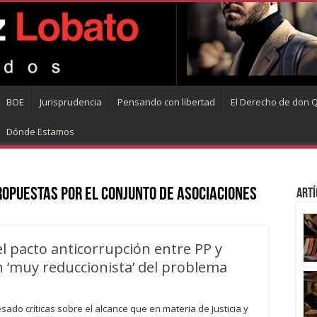
BOE
Jurisprudencia
Pensando con libertad
El Derecho de don Q
Dónde Estamos
opuestas por el conjunto de asociaciones
Artí
l pacto anticorrupción entre PP y
n ‘muy reduccionista’ del problema
ado críticas sobre el alcance que en materia de Justicia y