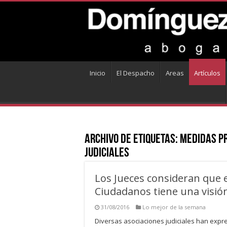
Inicio
El Despacho
Areas
Artículos
Archivo de Etiquetas:
Medidas pr
judiciales
Los Jueces consideran que e
Ciudadanos tiene una visió
31/08/2016
Lo mejor de la semana
Diversas asociaciones judiciales han expres