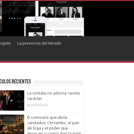
uijote
La presencia del letrado
culos recientes
La corbata no adorna: revela
carácter
03/08/2026
El comisario que abría
candados: Cervantes, el pan
de Écija y el poder que
después juzgaría don Quijote