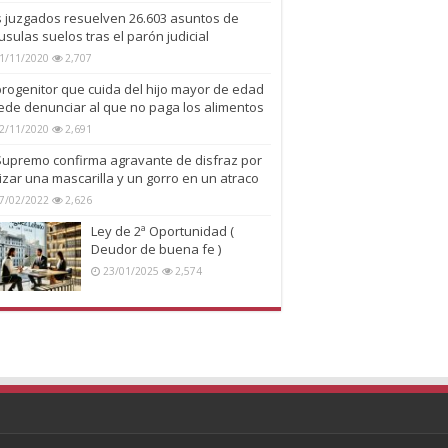
s juzgados resuelven 26.603 asuntos de
usulas suelos tras el parón judicial
1/11/2020
2,707
progenitor que cuida del hijo mayor de edad
ede denunciar al que no paga los alimentos
2/11/2020
2,691
 Supremo confirma agravante de disfraz por
lizar una mascarilla y un gorro en un atraco
7/02/2022
2,626
Ley de 2ª Oportunidad (
Deudor de buena fe )
23/01/2025
2,574