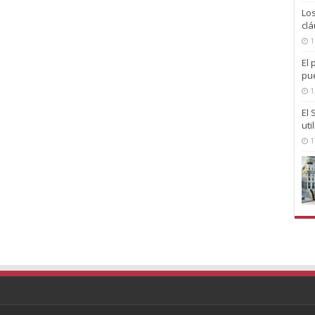
Lo
clá
1
El 
pu
1
El
uti
1