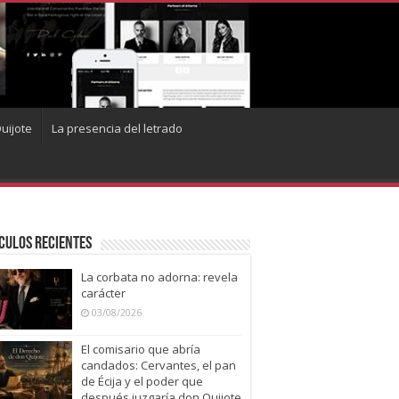
uijote
La presencia del letrado
culos recientes
La corbata no adorna: revela
carácter
03/08/2026
El comisario que abría
candados: Cervantes, el pan
de Écija y el poder que
después juzgaría don Quijote