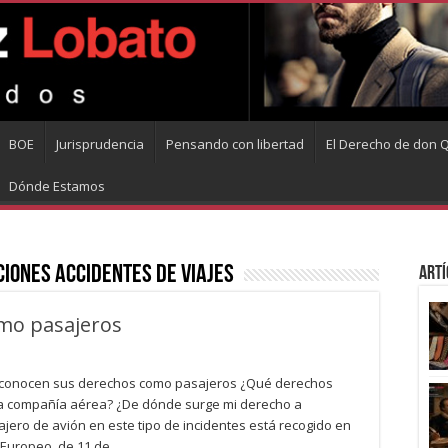
BOE
Jurisprudencia
Pensando con libertad
El Derecho de don Q
Dónde Estamos
iones accidentes de viajes
Artí
omo pasajeros
UE conocen sus derechos como pasajeros ¿Qué derechos
na compañía aérea? ¿De dónde surge mi derecho a
jero de avión en este tipo de incidentes está recogido en
 Europeo, de 11 de …