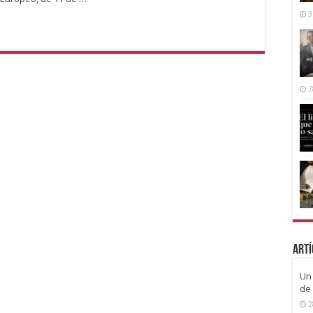
3
2
Artí
Un 
de 
2