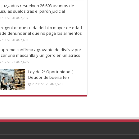
s juzgados resuelven 26.603 asuntos de
usulas suelos tras el parón judicial
1/11/2020
2,707
progenitor que cuida del hijo mayor de edad
ede denunciar al que no paga los alimentos
2/11/2020
2,691
 Supremo confirma agravante de disfraz por
lizar una mascarilla y un gorro en un atraco
7/02/2022
2,626
Ley de 2ª Oportunidad (
Deudor de buena fe )
23/01/2025
2,573