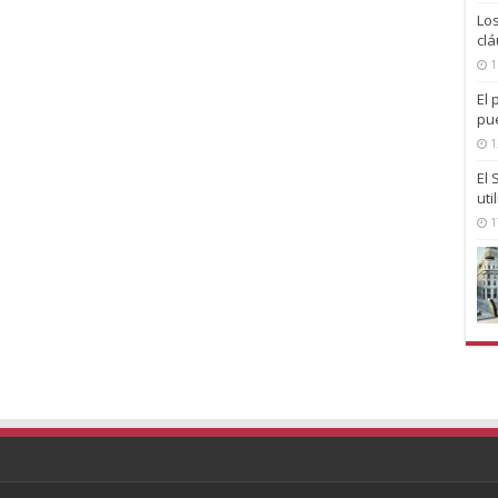
Lo
clá
1
El 
pu
1
El
uti
1