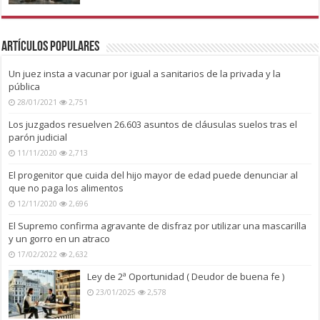
Artículos Populares
Un juez insta a vacunar por igual a sanitarios de la privada y la
pública
28/01/2021
2,751
Los juzgados resuelven 26.603 asuntos de cláusulas suelos tras el
parón judicial
11/11/2020
2,713
El progenitor que cuida del hijo mayor de edad puede denunciar al
que no paga los alimentos
12/11/2020
2,696
El Supremo confirma agravante de disfraz por utilizar una mascarilla
y un gorro en un atraco
17/02/2022
2,632
Ley de 2ª Oportunidad ( Deudor de buena fe )
23/01/2025
2,578