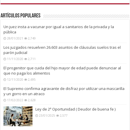
Artículos Populares
Un juez insta a vacunar por igual a sanitarios de la privada y la
pública
28/01/2021
2,749
Los juzgados resuelven 26.603 asuntos de cláusulas suelos tras el
parón judicial
11/11/2020
2,711
El progenitor que cuida del hijo mayor de edad puede denunciar al
que no paga los alimentos
12/11/2020
2,695
El Supremo confirma agravante de disfraz por utilizar una mascarilla
y un gorro en un atraco
17/02/2022
2,628
Ley de 2ª Oportunidad ( Deudor de buena fe )
23/01/2025
2,577