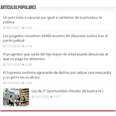
Artículos Populares
Un juez insta a vacunar por igual a sanitarios de la privada y la
pública
28/01/2021
2,752
Los juzgados resuelven 26.603 asuntos de cláusulas suelos tras el
parón judicial
11/11/2020
2,714
El progenitor que cuida del hijo mayor de edad puede denunciar al
que no paga los alimentos
12/11/2020
2,698
El Supremo confirma agravante de disfraz por utilizar una mascarilla
y un gorro en un atraco
17/02/2022
2,633
Ley de 2ª Oportunidad ( Deudor de buena fe )
23/01/2025
2,579