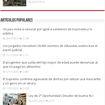
22/07/2026
Artículos Populares
Un juez insta a vacunar por igual a sanitarios de la privada y la
pública
28/01/2021
2,749
Los juzgados resuelven 26.603 asuntos de cláusulas suelos tras el
parón judicial
11/11/2020
2,711
El progenitor que cuida del hijo mayor de edad puede denunciar al
que no paga los alimentos
12/11/2020
2,695
El Supremo confirma agravante de disfraz por utilizar una mascarilla
y un gorro en un atraco
17/02/2022
2,628
Ley de 2ª Oportunidad ( Deudor de buena fe )
23/01/2025
2,577