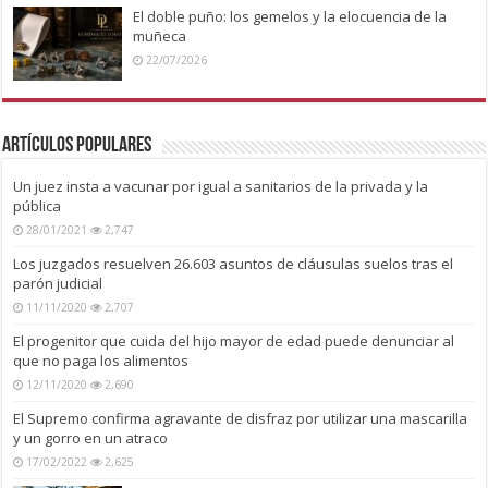
El doble puño: los gemelos y la elocuencia de la
muñeca
22/07/2026
Artículos Populares
Un juez insta a vacunar por igual a sanitarios de la privada y la
pública
28/01/2021
2,747
Los juzgados resuelven 26.603 asuntos de cláusulas suelos tras el
parón judicial
11/11/2020
2,707
El progenitor que cuida del hijo mayor de edad puede denunciar al
que no paga los alimentos
12/11/2020
2,690
El Supremo confirma agravante de disfraz por utilizar una mascarilla
y un gorro en un atraco
17/02/2022
2,625