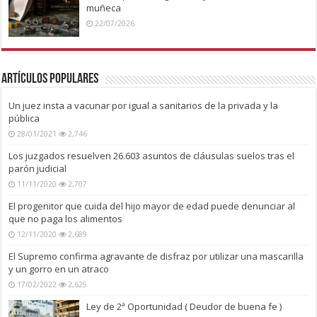
muñeca
22/07/2026
Artículos Populares
Un juez insta a vacunar por igual a sanitarios de la privada y la
pública
28/01/2021
2,746
Los juzgados resuelven 26.603 asuntos de cláusulas suelos tras el
parón judicial
11/11/2020
2,707
El progenitor que cuida del hijo mayor de edad puede denunciar al
que no paga los alimentos
12/11/2020
2,689
El Supremo confirma agravante de disfraz por utilizar una mascarilla
y un gorro en un atraco
17/02/2022
2,625
Ley de 2ª Oportunidad ( Deudor de buena fe )