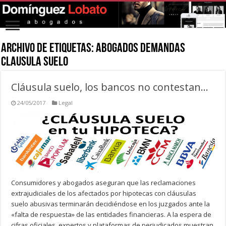
Archivo de Etiquetas:
abogados demandas
clausula suelo
Cláusula suelo, los bancos no contestan…
24/05/2017
Legal
Consumidores y abogados aseguran que las reclamaciones
extrajudiciales de los afectados por hipotecas con cláusulas
suelo abusivas terminarán decidiéndose en los juzgados ante la
«falta de respuesta» de las entidades financieras. A la espera de
cifras oficiales, expertos y plataformas de perjudicados muestran