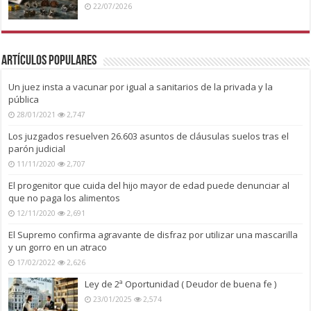
22/07/2026
Artículos Populares
Un juez insta a vacunar por igual a sanitarios de la privada y la
pública
28/01/2021
2,747
Los juzgados resuelven 26.603 asuntos de cláusulas suelos tras el
parón judicial
11/11/2020
2,707
El progenitor que cuida del hijo mayor de edad puede denunciar al
que no paga los alimentos
12/11/2020
2,691
El Supremo confirma agravante de disfraz por utilizar una mascarilla
y un gorro en un atraco
17/02/2022
2,626
Ley de 2ª Oportunidad ( Deudor de buena fe )
23/01/2025
2,574