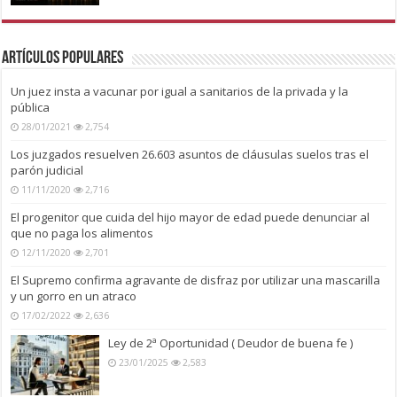
Artículos Populares
Un juez insta a vacunar por igual a sanitarios de la privada y la
pública
28/01/2021
2,754
Los juzgados resuelven 26.603 asuntos de cláusulas suelos tras el
parón judicial
11/11/2020
2,716
El progenitor que cuida del hijo mayor de edad puede denunciar al
que no paga los alimentos
12/11/2020
2,701
El Supremo confirma agravante de disfraz por utilizar una mascarilla
y un gorro en un atraco
17/02/2022
2,636
Ley de 2ª Oportunidad ( Deudor de buena fe )
23/01/2025
2,583