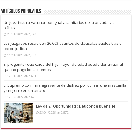
Artículos Populares
Un juez insta a vacunar por igual a sanitarios de la privada y la
pública
28/01/2021
2,747
Los juzgados resuelven 26.603 asuntos de cláusulas suelos tras el
parón judicial
11/11/2020
2,707
El progenitor que cuida del hijo mayor de edad puede denunciar al
que no paga los alimentos
12/11/2020
2,691
El Supremo confirma agravante de disfraz por utilizar una mascarilla
y un gorro en un atraco
17/02/2022
2,626
Ley de 2ª Oportunidad ( Deudor de buena fe )
23/01/2025
2,572