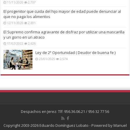
11/11/2020
2,707
El progenitor que cuida del hijo mayor de edad puede denunciar al
que no paga los alimentos
12/11/2020
2,691
El Supremo confirma agravante de disfraz por utilizar una mascarilla
y un gorro en un atraco
17/02/2022
2,626
Ley de 2ª Oportunidad ( Deudor de buena fe )
23/01/2025
2,574
Despachos en Jerez: Tlf: 956.36.06.21 / 956 32 77 56
Copyright 2003-2026 Eduardo Domínguez Lobato - Powered by
Manuel