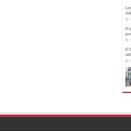
Lo
clá
1
El 
pu
1
El
uti
1