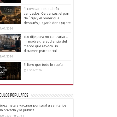
El comisario que abría
candados: Cervantes, el pan
de Écija y el poder que
después juzgaría don Quijote
1/07/2026
«Lo dije para no contrariar a
mi madre»: la audiencia del
menor que revocó un
dictamen psicosocial
8/07/2026
El libro que todo lo sabía
26/07/2026
culos Populares
juez insta a vacunar por igual a sanitarios
la privada y la pública
8/01/2021
2,754