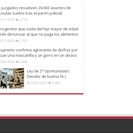
s juzgados resuelven 26.603 asuntos de
usulas suelos tras el parón judicial
1/11/2020
2,716
progenitor que cuida del hijo mayor de edad
ede denunciar al que no paga los alimentos
2/11/2020
2,702
 Supremo confirma agravante de disfraz por
lizar una mascarilla y un gorro en un atraco
7/02/2022
2,636
Ley de 2ª Oportunidad (
Deudor de buena fe )
23/01/2025
2,583