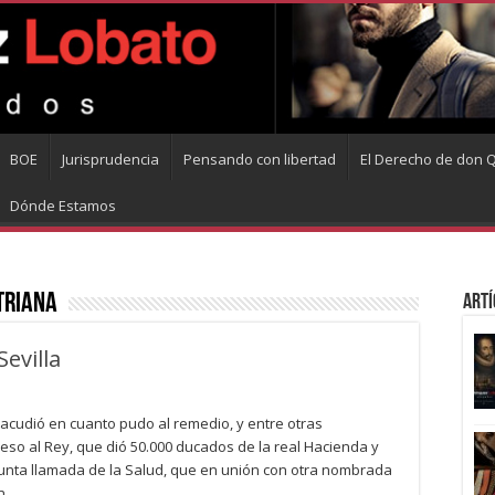
BOE
Jurisprudencia
Pensando con libertad
El Derecho de don Q
Dónde Estamos
triana
Artí
Sevilla
d acudió en cuanto pudo al remedio, y entre otras
eso al Rey, que dió 50.000 ducados de la real Hacienda y
nta llamada de la Salud, que en unión con otra nombrada
en …