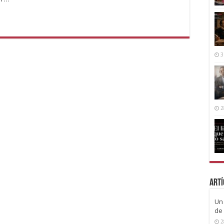
3
2
Artí
Un 
de 
2