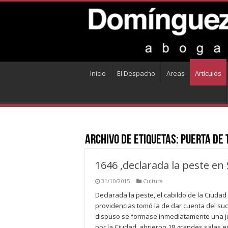
Inicio
El Despacho
Areas
Artículos
Archivo de Etiquetas:
puerta de 
1646 ,declarada la peste en 
31/10/2015
Cultura
Declarada la peste, el cabildo de la Ciuda
providencias tomó la de dar cuenta del suc
dispuso se formase inmediatamente una ju
por la Ciudad, abrieron 18 grandes salas 